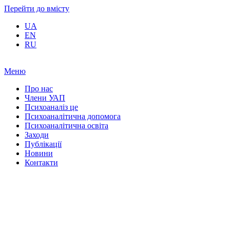
Перейти до вмісту
UA
EN
RU
Меню
Про нас
Члени УАП
Психоаналіз це
Психоаналітична допомога
Психоаналітична освіта
Заходи
Публікації
Новини
Контакти