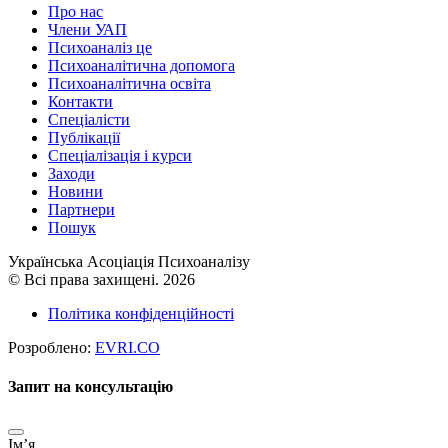
Про нас
Члени УАП
Психоаналіз це
Психоаналітична допомога
Психоаналітична освіта
Контакти
Спеціалісти
Публікації
Cпеціалізація і курси
Заходи
Новини
Партнери
Пошук
Українська Асоціація Психоаналізу
© Всі права захищені. 2026
Політика конфіденційності
Розроблено:
EVRI.CO
Запит на консультацію
Імʼя