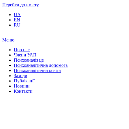
Перейти до вмісту
UA
EN
RU
Меню
Про нас
Члени УАП
Психоаналіз це
Психоаналітична допомога
Психоаналітична освіта
Заходи
Публікації
Новини
Контакти