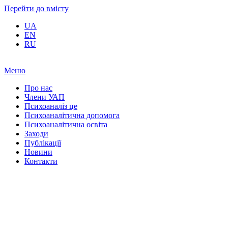
Перейти до вмісту
UA
EN
RU
Меню
Про нас
Члени УАП
Психоаналіз це
Психоаналітична допомога
Психоаналітична освіта
Заходи
Публікації
Новини
Контакти