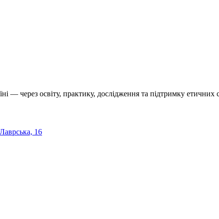
їні — через освіту, практику, дослідження та підтримку етичних с
 Лаврська, 16