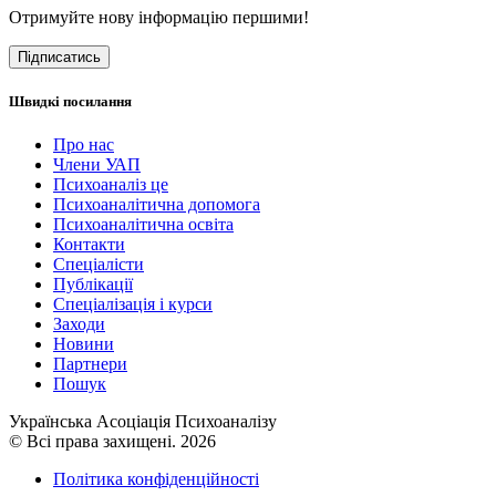
Отримуйте нову інформацію першими!
Підписатись
Швидкі посилання
Про нас
Члени УАП
Психоаналіз це
Психоаналітична допомога
Психоаналітична освіта
Контакти
Спеціалісти
Публікації
Cпеціалізація і курси
Заходи
Новини
Партнери
Пошук
Українська Асоціація Психоаналізу
© Всі права захищені. 2026
Політика конфіденційності