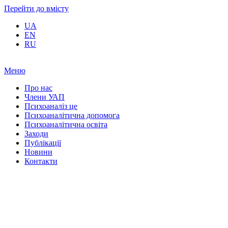
Перейти до вмісту
UA
EN
RU
Меню
Про нас
Члени УАП
Психоаналіз це
Психоаналітична допомога
Психоаналітична освіта
Заходи
Публікації
Новини
Контакти