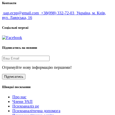
Контакти
uap.ecpp@gmail.com
+38(098) 332-72-03
Україна, м. Київ,
вул. Лаврська, 16
Соціальні мережі
Підписатись на новини
Отримуйте нову інформацію першими!
Підписатись
Швидкі посилання
Про нас
Члени УАП
Психоаналіз це
Психоаналітична допомога