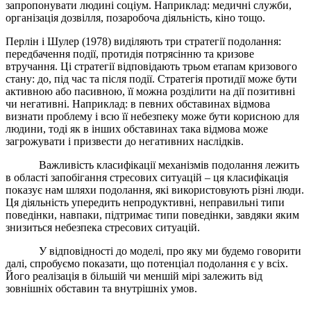
запропонувати людині соціум. Наприклад: медичні служби,
організація дозвілля, позаробоча діяльність, кіно тощо.
Перлін і Шулер (1978) виділяють три стратегії подолання:
передбачення події, протидія потрясінню та кризове
втручання. Ці стратегії відповідають трьом етапам кризового
стану: до, під час та після події. Стратегія протидії може бути
активною або пасивною, її можна розділити на дії позитивні
чи негативні. Наприклад: в певних обставинах відмова
визнати проблему і всю її небезпеку може бути корисною для
людини, тоді як в інших обставинах така відмова може
загрожувати і призвести до негативних наслідків.
Важливість класифікації механізмів подолання лежить
в області запобігання стресових ситуацій – ця класифікація
показує нам шляхи подолання, які використовують різні люди.
Ця діяльність упередить непродуктивні, неправильні типи
поведінки, навпаки, підтримає типи поведінки, завдяки яким
знизиться небезпека стресових ситуацій.
У відповідності до моделі, про яку ми будемо говорити
далі, спробуємо показати, що потенціал подолання є у всіх.
Його реалізація в більшій чи меншій мірі залежить від
зовнішніх обставин та внутрішніх умов.