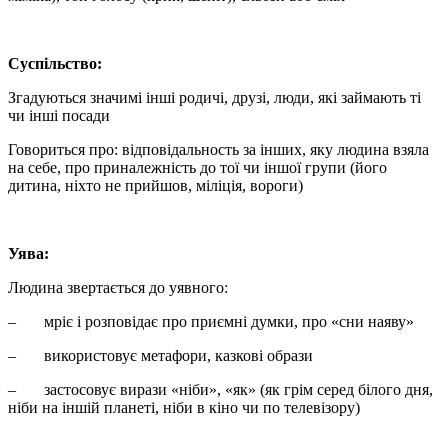
Суспільство:
Згадуються значимі інші родичі, друзі, люди, які займають ті
чи інші посади
Говориться про: відповідальность за інших, яку людина взяла
на себе, про приналежність до тої чи іншої групи (його
дитина, ніхто не прийшов, міліція, вороги)
Уява:
Людина звертається до уявного:
– мріє і розповідає про приємні думки, про «сни наяву»
– використовує метафори, казкові образи
– застосовує вирази «ніби», «як» (як грім серед білого дня,
ніби на іншій планеті, ніби в кіно чи по телевізору)