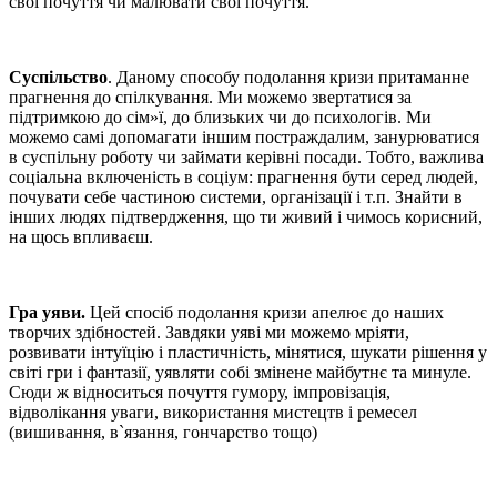
свої почуття чи малювати свої почуття.
Суспільство
. Даному способу подолання кризи притаманне
прагнення до спілкування. Ми можемо звертатися за
підтримкою до сім»ї, до близьких чи до психологів. Ми
можемо самі допомагати іншим постраждалим, занурюватися
в суспільну роботу чи займати керівні посади. Тобто, важлива
соціальна включеність в соціум: прагнення бути серед людей,
почувати себе частиною системи, організації і т.п. Знайти в
інших людях підтвердження, що ти живий і чимось корисний,
на щось впливаєш.
Гра уяви.
Цей спосіб подолання кризи апелює до наших
творчих здібностей. Завдяки уяві ми можемо мріяти,
розвивати інтуїцію і пластичність, мінятися, шукати рішення у
світі гри і фантазії, уявляти собі змінене майбутнє та минуле.
Сюди ж відноситься почуття гумору, імпровізація,
відволікання уваги, використання мистецтв і ремесел
(вишивання, в`язання, гончарство тощо)