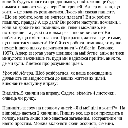
коли їх будуть просити про допомогу, навіть якщо це буде
вимагати вашого часу, енергії чи грошей. Адлер вважав, що
жити – це значить розвиватися. Якось він сказав пацієнту:
«Що ви робите, коли ви вчитеся плавати? Ви ж робите
помилку, правда? А що далі? Ви робите наступні помилки, і
коли ви зробите всі помилки, які тільки можливо, не
потонувши – а деякі по кілька раз – що ви виявите? Ви
побачите, що вмієте плавати. Прекрасно, життя – це те саме,
що навчитися плавати! Не бійтеся робити помилки, тому що
немає іншого шляху навчитися жити!» (Adler in: Bottome,
1957). Адлер звертав увагу швидше на майбутнє, аніж на тиск
минулого: важливіше те, куди ми надіємося прийти, аніж те,
де ми були. Йдеться про розуміння цілей.
Урок від Адлера.
Шоб розібратися, як ваша повсякденна
діяльність співвідноситься до ваших життєвих цілей,
виконайте наступну вправу:
Виділіть15 хвилин на вправу. Сядьте, візьміть 4 листочки,
олівець чи ручку.
Напишіть зверху на першому листі: «Які мої цілі в житті?». На
відповідь дається 2 хвилини. Пишіть все, що вам приходить в
голову, навіть якщо воно здається загальним, абстрактним чи
надто простим. Можна включати сюди особисті, сімейні,