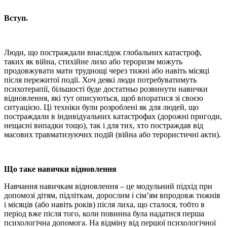
Вступ
.
Люди, що постраждали внаслідок глобальних катастроф,
таких як війна, стихійне лихо або тероризм можуть
продовжувати мати труднощі через тижні або навіть місяці
після пережитої події. Хоч деякі люди потребуватимуть
психотерапії, більшості буде достатньо розвинути навички
відновлення, які тут описуються, щоб впоратися зі своєю
ситуацією. Ці техніки були розроблені як для людей, що
постраждали в індивідуальних катастрофах (дорожні пригоди,
нещасні випадки тощо), так і для тих, хто постраждав від
масових травматизуючих подій (війна або терористичні акти).
Що таке навички відновлення
Навчання навичкам відновлення – це модульний підхід при
допомозі дітям, підліткам, дорослим і сім’ям впродовж тижнів
і місяців (або навіть років) після лиха, що сталося, тобто в
період вже після того, коли повинна була надатися перша
психологічна допомога. На відміну від першої психологічної