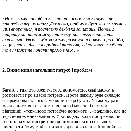
«Нам з вами потрібно визначити, в чому ви відчуваєте
потребу в першу чергу. Для того, щоб нам було легше з вами з
цим впоратися, я поставлю декілька запитань. Потім я
попрошу оцінити кожну проблему, наскільки вона зараз
актуальна для вас. Ми можемо розпочати прямо зараз. Або,
якщо у вас є більш термінові питання, які ви хочете задати,
то ви можете почати прямо з них…»
2. Визначення нагальних потреб і проблем
Багато з тих, хто звернувся за допомогою, самі зможуть
розповісти про власні потреби. Проте декому буде складно
сформулювати, чого саме вони потребують. У такому разі
можна поставити запитання, на які можливі наступні
відповіді: «терміново потребую допомоги», «важливо, але не
терміново», «неважливо». У випадках, коли постраждалий
звертається за конкретною допомогою, має сенс також
поставити йому такі ж питання для виявлення інших його