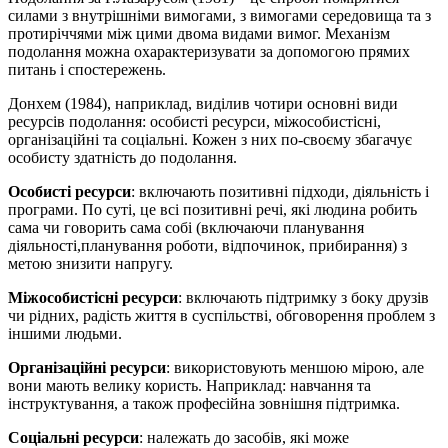
силами з внутрішніми вимогами, з вимогами середовища та з
протиріччями між цими двома видами вимог. Механізм
подолання можна охарактеризувати за допомогою прямих
питань і спостережень.
Донхем (1984), наприклад, виділив чотири основні види
ресурсів подолання: особисті ресурси, міжособистісні,
організаційні та соціальні. Кожен з них по-своєму збагачує
особисту здатність до подолання.
Особисті ресурси
: включають позитивні підходи, діяльність і
програми. По суті, це всі позитивні речі, які людина робить
сама чи говорить сама собі (включаючи планування
діяльності,планування роботи, відпочинок, прибирання) з
метою знизити напругу.
Міжособистісні ресурси
: включають підтримку з боку друзів
чи рідних, радість життя в суспільстві, обговорення проблем з
іншими людьми.
Організаційні ресурси
: використовують меншою мірою, але
вони мають велику користь. Наприклад: навчання та
інструктування, а також професійна зовнішня підтримка.
Соціальні ресурси
: належать до засобів, які може