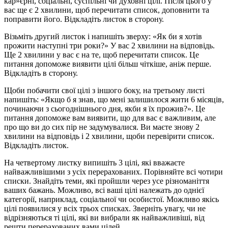
кар»єрні, соціальні, суспільні чи духовні цілі. Після цього у
вас ще є 2 хвилини, щоб перечитати список, доповнити та
поправити його. Відкладіть листок в сторону.
Візьміть другий листок і напишіть зверху: «Як би я хотів
прожити наступні три роки?» У вас 2 хвилини на відповідь.
Ще 2 хвилини у вас є на те, щоб перечитати список. Це
питання допоможе виявити цілі більш чіткіше, аніж перше.
Відкладіть в сторону.
Щоби побачити свої цілі з іншого боку, на третьому листі
напишіть: «Якщо б я знав, що мені залишилося жити 6 місяців,
починаючи з сьогоднішнього дня, якби я їх прожив?». Це
питання допоможе вам виявити, що для вас є важливим, але
про що ви до сих пір не задумувалися. Ви маєте знову 2
хвилини на відповідь і 2 хвилини, щоби перевірити список.
Відкладіть листок.
На четвертому листку випишіть 3 цілі, які вважаєте
найважливішими з усіх перерахованих. Порівняйте всі чотири
списки. Знайдіть теми, які пройшли через усе різноманіття
ваших бажань. Можливо, всі ваші цілі належать до однієї
категорії, наприклад, соціальної чи особистої. Можливо якісь
цілі появилися у всіх трьох списках. Зверніть увагу, чи не
відрізняються ті цілі, які ви вибрали як найважливіші, від
решти перерахованих вами цілей.