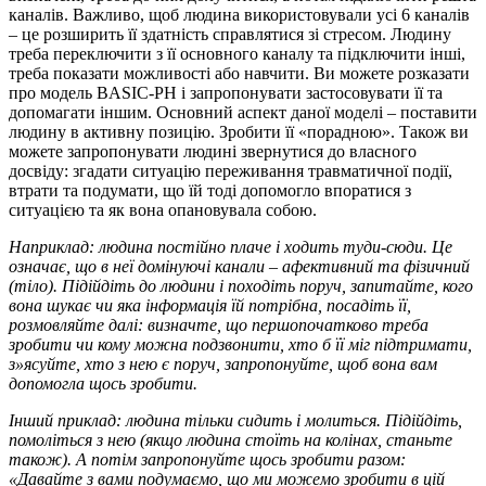
каналів. Важливо, щоб людина використовували усі 6 каналів
– це розширить її здатність справлятися зі стресом. Людину
треба переключити з її основного каналу та підключити інші,
треба показати можливості або навчити. Ви можете розказати
про модель BASIC-PH і запропонувати застосовувати її та
допомагати іншим. Основний аспект даної моделі – поставити
людину в активну позицію. Зробити її «порадною». Також ви
можете запропонувати людині звернутися до власного
досвіду: згадати ситуацію переживання травматичної події,
втрати та подумати, що їй тоді допомогло впоратися з
ситуацією та як вона опановувала собою.
Наприклад: людина постійно плаче і ходить туди-сюди. Це
означає, що в неї домінуючі канали – афективний та фізичний
(тіло). Підійдіть до людини і походіть поруч, запитайте, кого
вона шукає чи яка інформація їй потрібна, посадіть її,
розмовляйте далі: визначте, що першопочатково треба
зробити чи кому можна подзвонити, хто б її міг підтримати,
з»ясуйте, хто з нею є поруч, запропонуйте, щоб вона вам
допомогла щось зробити.
Інший приклад: людина тільки сидить і молиться. Підійдіть,
помоліться з нею (якщо людина стоїть на колінах, станьте
також). А потім запропонуйте щось зробити разом:
«Давайте з вами подумаємо, що ми можемо зробити в цій