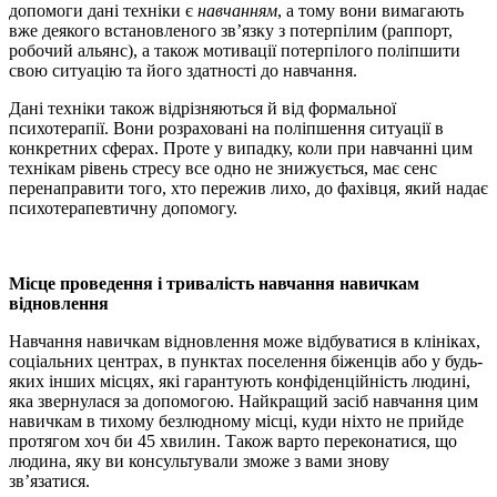
допомоги дані техніки є
навчанням
, а тому вони вимагають
вже деякого встановленого зв’язку з потерпілим (раппорт,
робочий альянс), а також мотивації потерпілого поліпшити
свою ситуацію та його здатності до навчання.
Дані техніки також відрізняються й від формальної
психотерапії. Вони розраховані на поліпшення ситуації в
конкретних сферах. Проте у випадку, коли при навчанні цим
технікам рівень стресу все одно не знижується, має сенс
перенаправити того, хто пережив лихо, до фахівця, який надає
психотерапевтичну допомогу.
Місце проведення і тривалість навчання навичкам
відновлення
Навчання навичкам відновлення може відбуватися в клініках,
соціальних центрах, в пунктах поселення біженців або у будь-
яких інших місцях, які гарантують конфіденційність людині,
яка звернулася за допомогою. Найкращий засіб навчання цим
навичкам в тихому безлюдному місці, куди ніхто не прийде
протягом хоч би 45 хвилин. Також варто переконатися, що
людина, яку ви консультували зможе з вами знову
зв’язатися.