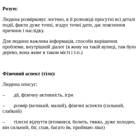
Розум:
Людина розмірковує логічно, в її розповіді присутні всі деталі
події, факти дуже точні, згадує точні дати, дає пояснення
причини і наслідку.
Для людини важлива інформація, способи вирішення
проблеми, внутрішній діалог (я живу на такій вулиці, там було
дерево, вона живе в таком місті і т.п.)
Фізичний аспект (тіло):
Людина описує:
– дії, фізичну активність, ігри
– розмір (великий, малий), фізичні аспекти (сильний,
слабкий)
– тілесні відчуття (втомився, болить, тяжко, дуже холодно,
він сильний, біг, спав, багато їм, приймаю ліки)