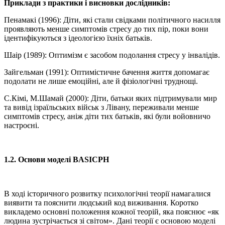
Приклади з практики і висновки дослідників:
Пенамакі (1996): Діти, які стали свідками політичного насилля
проявляють менше симптомів стресу до тих пір, поки вони
ідентифікуються з ідеологією їхніх батьків.
Шаір (1989): Оптимізм є засобом подолання стресу у інвалідів.
Зайгельман (1991): Оптимістичне бачення життя допомагає
подолати не лише емоційні, але й фізіологічні труднощі.
С.Кімі, М.Шамай (2000): Діти, батьки яких підтримували мир
та вивід ізраїльських військ з Лівану, переживали менше
симптомів стресу, аніж діти тих батьків, які були войовничо
настроєні.
1.2. Основи моделі
BASIC
PH
В ході історичного розвитку психологічні теорії намагалися
виявити та пояснити людський код виживання. Коротко
викладемо основні положення кожної теорій, яка пояснює «як
людина зустрічається зі світом». Дані теорії є основою моделі