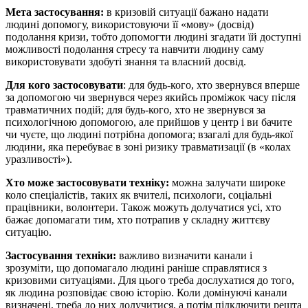
Мета застосування:
в кризовій ситуації бажано надати
людині допомогу, використовуючи її «мову» (досвід)
подолання кризи, тобто допомогти людині згадати їй доступні
можливості подолання стресу та навчити людину саму
використовувати здобуті знання та власний досвід.
Для кого застосовувати
: для будь-кого, хто звернувся вперше
за допомогою чи звернувся через якийсь проміжок часу після
травматичних подій; для будь-кого, хто не звернувся за
психологічною допомогою, але прийшов у центр і ви бачите
чи чуєте, що людині потрібна допомога; взагалі для будь-якої
людини, яка перебуває в зоні ризику травматизації (в «колах
уразливості»).
Хто може застосовувати техніку:
можна залучати широке
коло спеціалістів, таких як вчителі, психологи, соціальні
працівники, волонтери. Також можуть долучатися усі, хто
бажає допомагати тим, хто потрапив у складну життєву
ситуацію.
Застосування техніки:
важливо визначити канали і
зрозуміти, що допомагало людині раніше справлятися з
кризовими ситуаціями. Для цього треба дослухатися до того,
як людина розповідає свою історію. Коли домінуючі канали
визначені, треба до них долучитися, а потім підключити решта