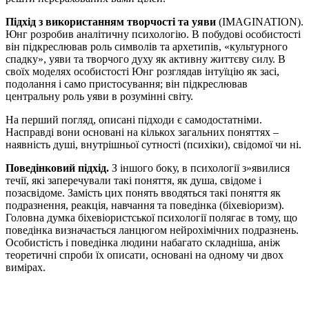
Підхід з використанням творчості та уяви
(IMAGINATION).
Юнг розробив аналітичну психологію. В побудові особистості
він підкреслював роль символів та архетипів, «культурного
спадку», уяви та творчого духу як активну життєву силу. В
своїх моделях особистості Юнг розглядав інтуїцію як засі,
подолання і само пристосування; він підкреслював
центральну роль уяви в розумінні світу.
На перший погляд, описані підходи є самодостатніми.
Насправді вони основані на кількох загальних поняттях –
наявність душі, внутрішньої сутності (психіки), свідомої чи ні.
Поведінковий підхід.
З іншого боку, в психології з»явилися
течії, які заперечували такі поняття, як душа, свідоме і
позасвідоме. Замість цих понять вводяться такі поняття як
подразнення, реакція, навчання та поведінка (біхевіоризм).
Головна думка біхевіористської психології полягає в тому, що
поведінка визначається ланцюгом нейрохімічних подразнень.
Особистість і поведінка людини набагато складніша, аніж
теоретичні спроби їх описати, основані на одному чи двох
вимірах.