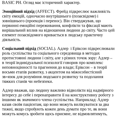
BASIC PH. Огляд має історичний характер.
Эмоційний підхід
(AFFECT). Фрейд підкреслює важливість
світу емоцій, одночасно внутрішнього (позасвідоме) і
зовнішнього (проекція і перенос). Він стверджував, що
первинні емоційні переживання, конфлікти та фіксації мають
вирішальний вплив на відношення людини до світу. Часто цей
елемент позасвідомого вривається в людську практичну
діяльність.
Соціальний підхід
(SOCIAL). Адлер і Еріксон підкреслювали
роль суспільства та соціального середовища в методах
протистоянні людини і світу, але з різних точок зору: Адлер –
в теорії індивідуальної психології говорив про комплекс
неповноцінності та прагнення до влади; Еріксон – в теорії
восьми етапів развитку, з акцентом на міжособистісний
зв»язок для розуміння людського розвитку та подолання
тяжких станів чи небезпеки.
Адлер вважав, що людину важливо відволікти від надмірного
інтересу до себе і перенаправити її на конструктивну роботу з
іншими як значимого члена суспільства. Наприклад: Адлер
казав своїм пацієнтам, що вони можуть вилікуватися за два
тижні, якщо спробують кожен день думати про те, як вони
можуть комусь зробити щось приємне, не відмовлятимуть,