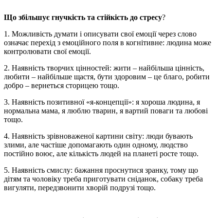
Що збільшує гнучкість та стійкість до стресу
?
1. Можливість думати і описувати свої емоції через слово
означає перехід з емоційного поля в когнітивне: людина може
контролювати свої емоції.
2. Наявність творчих цінностей: жити – найбільша цінність,
любити – найбільше щастя, бути здоровим – це благо, робити
добро – вернеться сторицею тощо.
3. Наявність позитивної «я-концепції»: я хороша людина, я
нормальна мама, я люблю тварин, я вартий поваги та любові
тощо.
4. Наявність зрівноваженої картини світу: люди бувають
злими, але частіше допомагають один одному, людство
постійно воює, але кількість людей на планеті росте тощо.
5. Наявність смислу: бажання проснутися зранку, тому що
дітям та чоловіку треба приготувати сніданок, собаку треба
вигуляти, передзвонити хворій подрузі тощо.