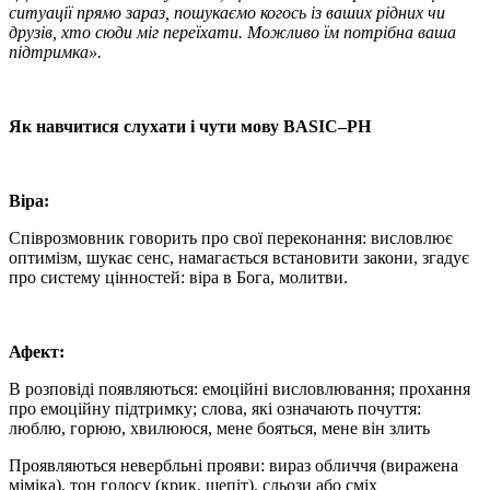
ситуації прямо зараз, пошукаємо когось із ваших рідних чи
друзів, хто сюди міг переїхати. Можливо їм потрібна ваша
підтримка».
Як навчитися слухати і чути мову
BASIC
–
PH
B
іра:
Співрозмовник говорить про свої переконання: висловлює
оптимізм, шукає сенс, намагається встановити закони, згадує
про систему цінностей: віра в Бога, молитви.
А
фект:
В розповіді появляються: емоційні висловлювання; прохання
про емоційну підтримку; слова, які означають почуття:
люблю, горюю, хвилююся, мене бояться, мене він злить
Проявляються невербльні прояви: вираз обличчя (виражена
міміка), тон голосу (крик, шепіт), сльози або сміх