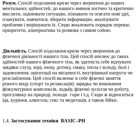
Розум.
Спосіб подолання кризи через звернення до наших
ментальних здібностей, до нашого вміння логічно та критично
мислити, оцінювати ситуацію, пізнавати та осягати нові ідеї,
планувати, навчатися, збирати інформацію, аналізувати
проблеми і вирішувати їх. Сюди жналежить порядок переваг,
пріоритети, альтернатива та розмова з самим собою.
Діяльність.
Спосіб подолання кризи через звернення до
фізичної діяльності нашого тіла. Цей спосіб апелює до таких
здібностей нашого фізичного тіла, як здатність себе відчувати
завдяки слуху, зору, нюху, дотику, смаку, тепла і холоду, болі і
задоволення, орієнтації на місцевості, внутрішньої напруги чи
розслаблення. Цей спосіб включає в себе фізичні заняття
різного виду (спорт та релаксація): зарядка чи виконання
фізкультурних комплексів, ходьбу, фізичні зусилля чи роботу,
прогулянку на природі, походи гори і т.д. Сюди ж відноситься
їда, куріння, алкоголь; секс та медитація, а також бійки.
1.4.
Застосування техніки
BASIC
–
PH