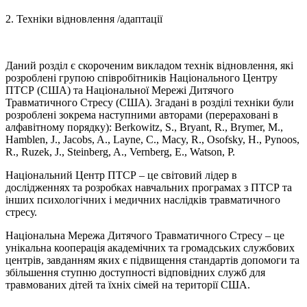
2. Техніки відновлення /адаптації
Даний розділ є скороченим викладом технік відновлення, які
розроблені групою співробітників Національного Центру
ПТСР (США) та Національної Мережі Дитячого
Травматичного Стресу (США). Згадані в розділі техніки були
розроблені зокрема наступними авторами (перераховані в
алфавітному порядку): Berkowitz, S., Bryant, R., Brymer, M.,
Hamblen, J., Jacobs, A., Layne, C., Macy, R., Osofsky, H., Pynoos,
R., Ruzek, J., Steinberg, A., Vernberg, E., Watson, P.
Національний Центр ПТСР – це світовий лідер в
дослідженнях та розробках навчальних програмах з ПТСР та
інших психологічних і медичних наслідків травматичного
стресу.
Національна Мережа Дитячого Травматичного Стресу – це
унікальна кооперація академічних та громадських службових
центрів, завданням яких є підвищення стандартів допомоги та
збільшення ступню доступності відповідних служб для
травмованих дітей та їхніх сімей на території США.