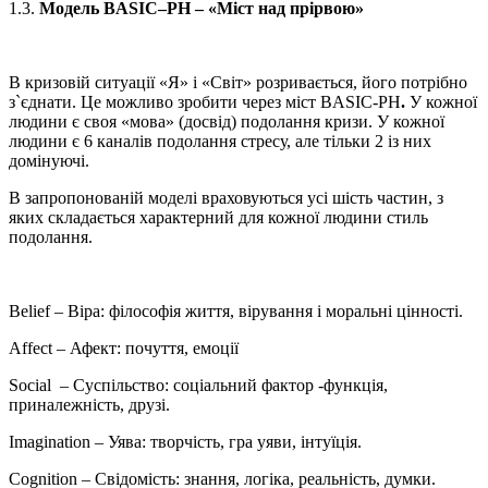
1.3.
Модель
BASIC
–
PH
– «Міст над прірвою»
В кризовій ситуації «Я» і «Світ» розривається, його потрібно
з`єднати. Це можливо зробити через міст BASIC-PH
.
У кожної
людини є своя «мова» (досвід) подолання кризи. У кожної
людини є 6 каналів подолання стресу, але тільки 2 із них
домінуючі.
В запропонованій моделі враховуються усі шість частин, з
яких складається характерний для кожної людини стиль
подолання.
Belief – Віра: філософія життя, вірування і моральні цінності.
Affect – Афект: почуття, емоції
Social – Суспільство: соціальний фактор -функція,
приналежність, друзі.
Imagination – Уява: творчість, гра уяви, інтуїція.
Cognition – Свідомість: знання, логіка, реальність, думки.