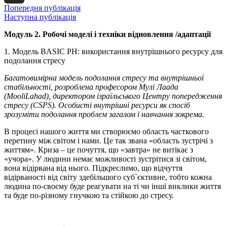
Попередня публікація
Email
Наступна публікація
Модуль 2. Робочі моделі і техніки відновлення /адаптації
1. Модель BASIC PH: використання внутрішнього ресурсу для
подолання стресу
Багатовимірна модель подолання стресу та внутрішньої
стабільності, розроблена професором Мулі Лаада
(
Mooli
Lahad
), директором ізраїльського Центру попередження
стресу (
CSPS
). Особисті внутрішні ресурси як спосіб
зрозуміти подолання проблем загалом і навчання зокрема.
В процесі нашого життя ми створюємо область часткового
перетину між світом і нами. Це так звана «область зустрічі з
життям». Криза – це почуття, що «завтра» не витікає з
«учора». У людини немає можливості зустрітися зі світом,
вона відірвана від нього. Підкреслимо, що відчуття
відірваності від світу здебільшого суб`єктивне, тобто кожна
людина по-своєму буде реагувати на ті чи інші виклики життя
та буде по-різному гнучкою та стійкою до стресу.