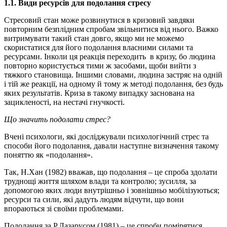
1.1.
Види ресурсів для подолання стресу
Стресовий стан може розвинутися в кризовий завдяки
повторним безплідним спробам звільнитися від нього. Важко
витримувати такий стан довго, якщо ми не можемо
скористатися для його подолання власними силами та
ресурсами. Інколи ця реакція переходить в кризу, бо людина
повторно користується тими ж засобами, щоби вийти з
тяжкого становища. Іншими словами, людина застряє на одній
і тій же реакції, на одному й тому ж методі подолання, без будь
яких результатів. Криза в такому випадку заснована на
зацикленості, на нестачі гнучкості.
Що значить подолати стрес?
Вчені психологи, які досліджували психологічний стрес та
способи його подолання, давали наступне визначення такому
поняттю як «подолання».
Так, Н.Хан (1982) вважав, що подолання – це спроба здолати
труднощі життя шляхом влади та контролю; зусилля, за
допомогою яких люди внутрішньо і зовнішньо мобілізуються;
ресурси та сили, які дадуть людям відчути, що вони
впораються зі своїми проблемами.
Подолання за Р.Лазарусом (1981) – це спроби помірятися