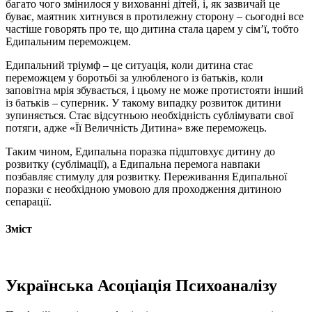
багато чого змінилося у вихованні дітей, і, як зазвичай це
буває, маятник хитнувся в протилежну сторону – сьогодні все
частіше говорять про те, що дитина стала царем у сім’ї, тобто
Едипальним переможцем.
Едипальний тріумф – це ситуація, коли дитина стає
переможцем у боротьбі за улюбленого із батьків, коли
заповітна мрія збувається, і цьому не може протистояти інший
із батьків – суперник. У такому випадку розвиток дитини
зупиняється. Стає відсутньою необхідність сублімувати свої
потяги, адже «Її Величність Дитина» вже переможець.
Таким чином, Едипальна поразка підштовхує дитину до
розвитку (сублімації), а Едипальна перемога навпаки
позбавляє стимулу для розвитку. Переживання Едипальної
поразки є необхідною умовою для проходження дитиною
сепарації.
Зміст
Українська Асоціація Психоаналізу