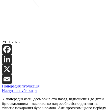
29.11.2023
Facebook
LinkedIn
X
Попередня публікація
Email
Наступна публікація
У попередні часи, десь років сто назад, відношення до дітей
було жахливим – насильство над особистістю дитини та
тілесне покарання було нормою. Але протягом цього періоду