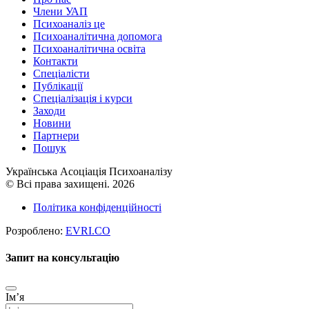
Члени УАП
Психоаналіз це
Психоаналітична допомога
Психоаналітична освіта
Контакти
Спеціалісти
Публікації
Cпеціалізація і курси
Заходи
Новини
Партнери
Пошук
Українська Асоціація Психоаналізу
© Всі права захищені. 2026
Політика конфіденційності
Розроблено:
EVRI.CO
Запит на консультацію
Імʼя