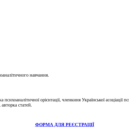
хоаналітичного навчання.
ка психоаналітичної орієнтації, членкиня Української асоціації п
 авторка статей.
ФОРМА ДЛЯ РЕЄСТРАЦІЇ