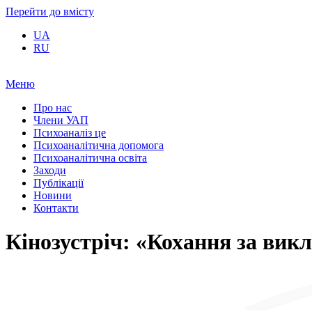
Перейти до вмісту
UA
RU
Меню
Про нас
Члени УАП
Психоаналіз це
Психоаналітична допомога
Психоаналітична освіта
Заходи
Публікації
Новини
Контакти
Кінозустріч: «Кохання за викл