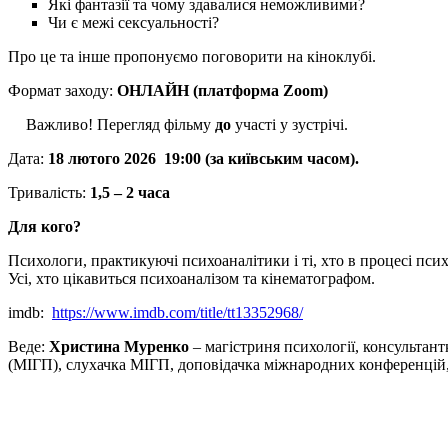
Які фантазії та чому здавалися неможливими?
Чи є межі сексуальності?
Про це та інше пропонуємо поговорити на кіноклубі.
Формат заходу:
ОНЛАЙН (платформа Zoom)
Важливо! Перегляд фільму
до
участі у зустрічі.
Дата:
18 лютого 2026 19:00 (за київським часом).
Тривалість:
1,5 – 2 часа
Для кого?
Психологи, практикуючі психоаналітики і ті, хто в процесі пси
Усі, хто цікавиться психоаналізом та кінематографом.
imdb:
https://www.imdb.com/title/tt13352968/
Веде:
Христина Муренко
– магістриня психології, консультант
(МІГП), слухачка МІГП, доповідачка міжнародних конференцій,