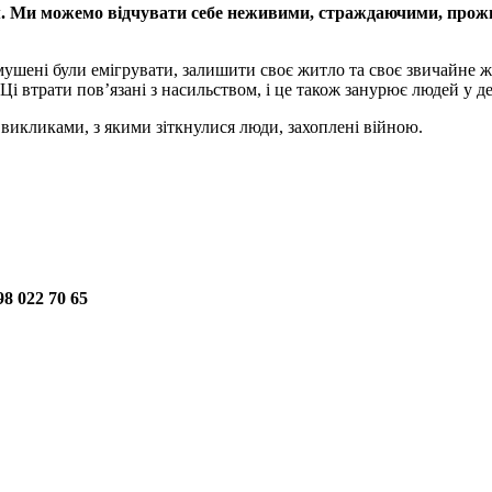
м. Ми можемо відчувати себе неживими, страждаючими, прожи
мушені були емігрувати, залишити своє житло та своє звичайне ж
Ці втрати пов’язані з насильством, і це також занурює людей у д
икликами, з якими зіткнулися люди, захоплені війною.
98 022 70 65