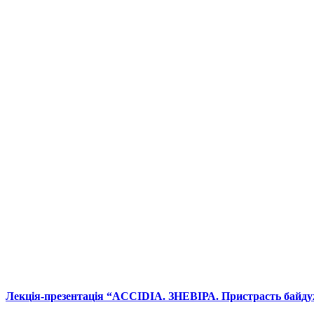
Лекція-презентація “ACCIDIA. ЗНЕВІРА. Пристрасть байду