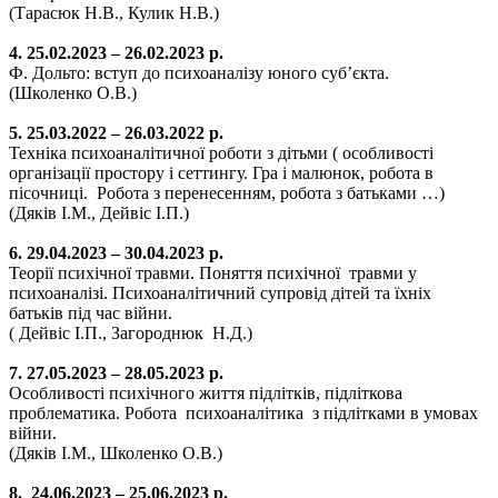
(Тарасюк Н.В., Кулик Н.В.)
4. 25.02.2023 – 26.02.2023 р.
Ф. Дольто: вступ до психоаналізу юного суб’єкта.
(Школенко О.В.)
5. 25.03.2022 – 26.03.2022 р.
Техніка психоаналітичної роботи з дітьми ( особливості
організації простору і сеттингу. Гра і малюнок, робота в
пісочниці. Робота з перенесенням, робота з батьками …)
(Дяків І.М., Дейвіс І.П.)
6. 29.04.2023 – 30.04.2023 р.
Теорії психічної травми. Поняття психічної травми у
психоаналізі. Психоаналітичний супровід дітей та їхніх
батьків під час війни.
( Дейвіс І.П., Загороднюк Н.Д.)
7. 27.05.2023 – 28.05.2023 р.
Особливості психічного життя підлітків, підліткова
проблематика. Робота психоаналітика з підлітками в умовах
війни.
(Дяків І.М., Школенко О.В.)
8. 24.06.2023 – 25.06.2023 р.