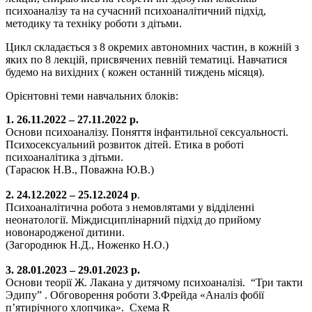
психоаналізу та на сучасний психоаналітичний підхід,
методику та техніку роботи з дітьми.
Цикл складається з 8 окремих автономних частин, в кожній з
яких по 8 лекцій, присвячених певній тематиці. Навчатися
будемо на вихідних ( кожен останній тиждень місяця).
Орієнтовні теми навчальних блоків:
1. 26.11.2022 – 27.11.2022 р.
Основи психоаналізу. Поняття інфантильної сексуальності.
Психосексуальний розвиток дітей. Етика в роботі
психоаналітика з дітьми.
(Тарасюк Н.В., Поважна Ю.В.)
2. 24.12.2022 – 25.12.2024 р
.
Психоаналітична робота з немовлятами у відділенні
неонатології. Міждисциплінарний підхід до прийому
новонародженої дитини.
(Загороднюк Н.Д., Ноженко Н.О.)
3. 28.01.2023 – 29.01.2023 р.
Основи теорії Ж. Лакана у дитячому психоаналізі. “Три такти
Эдипу” . Обговорення роботи З.Фрейда «Аналіз фобії
п’ятирічного хлопчика». Схема R