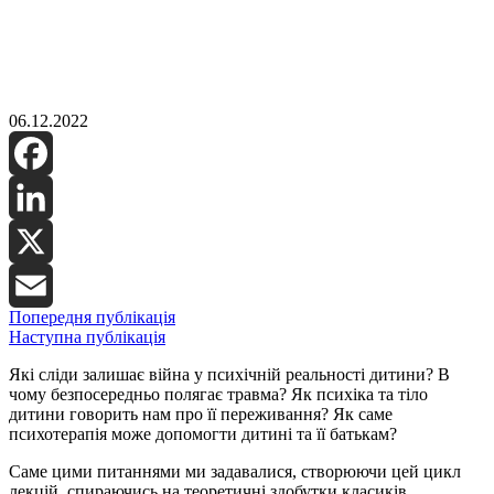
06.12.2022
Facebook
LinkedIn
X
Попередня публікація
Email
Наступна публікація
Які сліди залишає війна у психічній реальності дитини? В
чому безпосередньо полягає травма? Як психіка та тіло
дитини говорить нам про її переживання? Як саме
психотерапія може допомогти дитині та її батькам?
Саме цими питаннями ми задавалися, створюючи цей цикл
лекцій, спираючись на теоретичні здобутки класиків