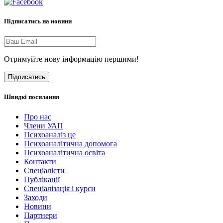
Підписатись на новини
Отримуйте нову інформацію першими!
Підписатись
Швидкі посилання
Про нас
Члени УАП
Психоаналіз це
Психоаналітична допомога
Психоаналітична освіта
Контакти
Спеціалісти
Публікації
Cпеціалізація і курси
Заходи
Новини
Партнери