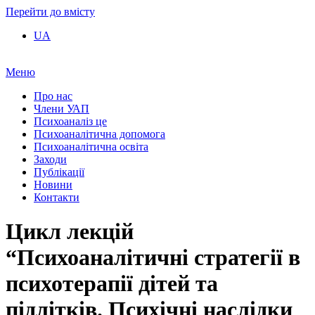
Перейти до вмісту
UA
Меню
Про нас
Члени УАП
Психоаналіз це
Психоаналітична допомога
Психоаналітична освіта
Заходи
Публікації
Новини
Контакти
Цикл лекцій
“Психоаналітичні стратегії в
психотерапії дітей та
підлітків. Психічні наслідки