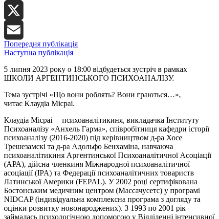
LinkedIn
X
Попередня публікація
Email
Наступна публікація
5 липня 2023 року о 18:00 відбудеться зустріч в рамках
ШКОЛИ АРГЕНТИНСЬКОГО ПСИХОАНАЛІЗУ.
Тема зустрічі «
Що вони роблять? Вони граються…»,
читає
Клаудіа Місраі.
Клаудіа Місраі – психоаналітикиня, викладачка Інституту
Психоаналізу «Анхель Гарма», співробітниця кафедри історії
психоаналізу (2016-2020) під керівництвом д-ра Хосе
Трешезамскі та д-ра Адольфо Бенхаміна, навчаюча
психоаналітикиня Аргентинської Психоаналітичної Асоціації
(АРА), дійсна членкиня Міжнародної психоаналітичної
асоціації (IPA) та Федерації психоаналітичних товариств
Латинської Америки (FEPAL). У 2002 році сертифікована
Бостонським медичним центром (Массачусетс) у програмі
NIDCAP (індивідуальна комплексна програма з догляду та
оцінки розвитку новонароджених). З 1993 по 2001 рік
займалась психологічною допомогою у Відділенні інтенсивної