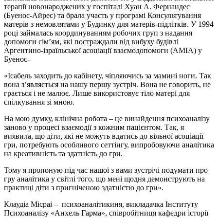
терапії новонароджених у госпіталі Хуан А. Фернандес
(Буенос-Айрес) та брала участь у програмі Консультування
матерів з немовлятами у Будинку для матерів-підлітків. У 1994
році займалась координуванням робочих груп з надання
допомоги сім’ям, які постраждали від вибуху будівлі
Аргентино-ізраїльської асоціації взаємодопомоги (AMIA) у
Буенос-
«Ісабель заходить до кабінету, чіпляючись за мамині ноги. Так
вона з’являється на нашу першу зустріч. Вона не говорить, не
грається і не малює. Лише використовує тіло матері для
спілкування зі мною.
На мою думку, клінічна робота – це винайдення психоаналізу
заново у процесі взаємодії з кожним пацієнтом. Так, я
виявила, що діти, які не можуть вдатись до вільної асоціації
гри, потребують особливого сеттінгу, випробовуючи аналітика
на креативність та здатність до гри.
Тому я пропоную під час нашої з вами зустрічі подумати про
гру аналітика у світлі того, що мені щодня демонструють на
практиці діти з пригніченою здатністю до гри».
Клаудіа Місраі – психоаналітикиня, викладачка Інституту
Психоаналізу «Анхель Гарма», співробітниця кафедри історії