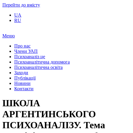
Перейти до вмісту
UA
RU
Меню
Про нас
Члени УАП
Психоаналіз це
Психоаналітична допомога
Психоаналітична освіта
Заходи
Публікації
Новини
Контакти
ШКОЛА
АРГЕНТИНСЬКОГО
ПСИХОАНАЛІЗУ. Тема