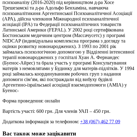
психоаналізу (2016-2020) під керівництвом д-ра Хосе
Трешезамскі та д-ра Адольфо Бенхаміна, навчаюча
психоаналітикиня Аргентинської Психоаналітичної Асоціації
(АРА), дійсна членкиня Міжнародної психоаналітичної
асоціації (IPA) та Федерації психоаналітичних товариств
Латинської Америки (FEPAL). У 2002 році сертифікована
Бостонським медичним центром (Массачусетс) у програмі
NIDCAP (індивідуальна комплексна програма з догляду та
оцінки розвитку новонароджених). З 1993 по 2001 рік
займалась психологічною допомогою у Відділенні інтенсивної
терапії новонароджених у госпіталі Хуан А. Фернандес
(Буенос-Айрес) та брала участь у програмі Консультування
матерів з немовлятами у Будинку для матерів-підлітків. У 1994
році займалась координуванням робочих груп з надання
допомоги сім’ям, які постраждали від вибуху будівлі
Аргентино-ізраїльської асоціації взаємодопомоги (AMIA) у
Буенос-
Форма проведення: онлайн
Вартість участі: 600 грн. Для членів УАП – 450 грн.
Додаткова інформація за телефоном:
+38 (067) 462 77 09
Вас також може зацікавити