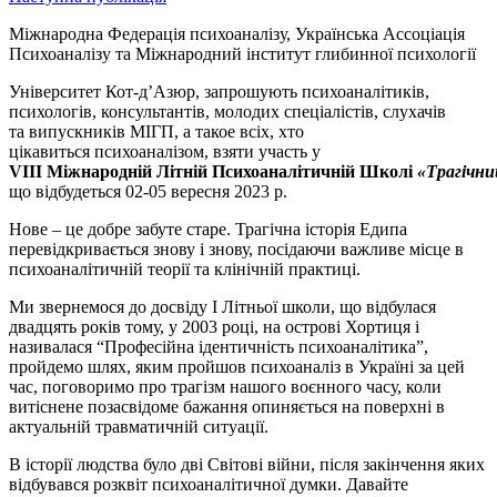
Міжна
родна Федерація психоаналізу,
Українська Ассоціація
Психоаналізу та Міжнародний інститут глибинної психології
Університет Кот-д’Азюр, з
апрошують психоаналітиків,
психологів, консультантів, молодих спеціалістів, слухачів
та випускників МІГП, а такое всіх, хто
цікавиться психоаналізом, взяти участь у
VIII Міжнародній Літній Психоаналітичній Школі
«Трагічни
що відбудеться 02-05 вересня 2023 р.
Нове – це добре забуте старе. Трагічна історія Едипа
перевідкривається знову і знову, посідаючи важливе місце в
психоаналітичній теорії та клінічній практиці.
Ми звернемося до досвіду I Літньої школи, що відбулася
двадцять років тому, у 2003 році, на острові Хортиця і
називалася “Професійна ідентичність психоаналітика”,
пройдемо шлях, яким пройшов психоаналіз в Україні за цей
час, поговоримо про трагізм нашого воєнного часу, коли
витіснене позасвідоме бажання опиняється на поверхні в
актуальній травматичній ситуації.
В історії людства було дві Світові війни, після закінчення яких
відбувався розквіт психоаналітичної думки. Давайте