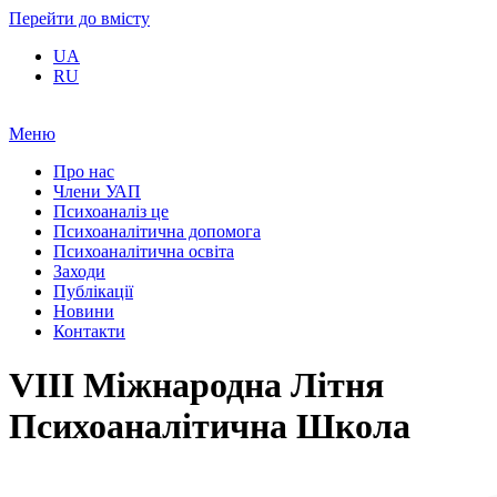
Перейти до вмісту
UA
RU
Меню
Про нас
Члени УАП
Психоаналіз це
Психоаналітична допомога
Психоаналітична освіта
Заходи
Публікації
Новини
Контакти
VIII Міжнародна Літня
Психоаналітична Школа