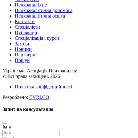
Психоаналіз це
Психоаналітична допомога
Психоаналітична освіта
Контакти
Спеціалісти
Публікації
Cпеціалізація і курси
Заходи
Новини
Партнери
Пошук
Українська Асоціація Психоаналізу
© Всі права захищені. 2026
Політика конфіденційності
Розроблено:
EVRI.CO
Запит на консультацію
Імʼя