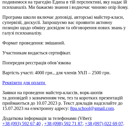
подивимося на трагедію Едипа в тій перспективі, яку надає їй
психоаналіз. Ми бажаємо знання і водночас чинимо опір йому.
Програма школи включає доповіді, авторські майстер-класи,
супервізії, дискусії. Запрошуємо вас проявити активну
позицію щодо обміну досвідом та обговорення нових знань у
галузі психоаналізу.
Формат проведення:
змішаний.
Участникам видається сертифікат.
Попередня реєстрація обов’язкова
Вартість участі: 4000 грн., для членів УАП – 2500 грн.
Реквізити для оплати
Заявки на проведенн майстер-классів, ворк-шопів
та доповідей з зазначенням тем, тез та коротких презентацій
приймаються до 10.07.2023 р. Текст докладів надсилайте до
15.07.2023 на електронну адресу:
8pa.school@gmail.com
.
Додаткова інформація за телефонами (Viber):
+38 (093) 592 67 40
,
+38 (098) 592 71 87
,
+38 (097) 022 69 07
.