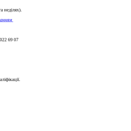
а неділях).
ланням
 022 69 07
ліфікації.