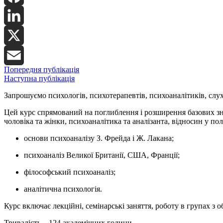
Facebook
LinkedIn
X
Попередня публікація
Email
Наступна публікація
Запрошуємо психологів, психотерапевтів, психоаналітиків,
слу
Цей курс спрямований на поглиблення і розширення базових знан
чоловіка та жінки, психоаналітика та аналізанта, відносин у пол
основи психоаналізу З. Фрейда і Ж. Лакана;
психоаналіз Великої Британії, США, Франції;
філософський психоаналіз;
аналітична психологія.
Курс включає лекційні, семінарські заняття, роботу в групах з 
Тривалість – 124 академічних години.