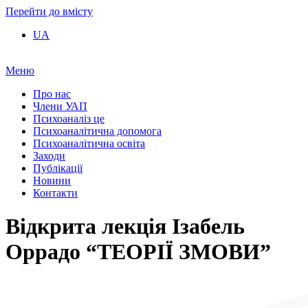
Перейти до вмісту
UA
Меню
Про нас
Члени УАП
Психоаналіз це
Психоаналітична допомога
Психоаналітична освіта
Заходи
Публікації
Новини
Контакти
Відкрита лекція Ізабель
Оррадо “ТЕОРІЇ ЗМОВИ”