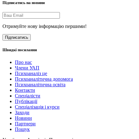
Підписатись на новини
Отримуйте нову інформацію першими!
Підписатись
Швидкі посилання
Про нас
Члени УАП
Психоаналіз це
Психоаналітична допомога
Психоаналітична освіта
Контакти
Спеціалісти
Публікації
Cпеціалізація і курси
Заходи
Новини
Партнери
Пошук