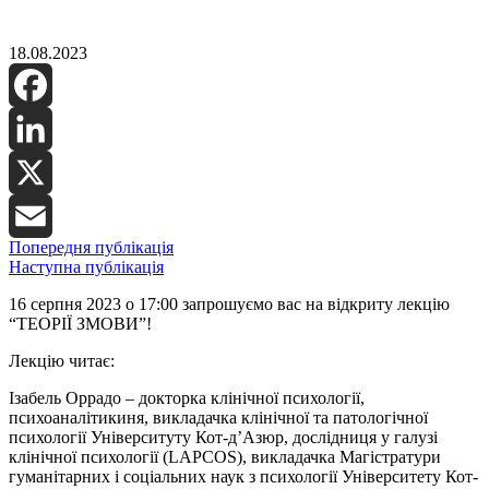
18.08.2023
Facebook
LinkedIn
X
Попередня публікація
Email
Наступна публікація
16 серпня 2023 о 17:00 запрошуємо вас на відкриту лекцію
“ТЕОРІЇ ЗМОВИ”!
Лекцію читає:
Ізабель Оррадо – докторка клінічної психології,
психоаналітикиня, викладачка клінічної та патологічної
психології Університуту Кот-д’Азюр, дослідниця у галузі
клінічної психології (LAPCOS), викладачка Магістратури
гуманітарних і соціальних наук з психології Університету Кот-