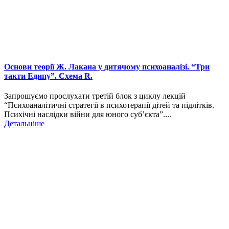
Основи теорії Ж. Лакана у дитячому психоаналізі. “Три
такти Едипу”. Схема R.
Запрошуємо прослухати третій блок з циклу лекцій
“Психоаналітичні стратегії в психотерапії дітей та підлітків.
Психічні наслідки війни для юного суб’єкта”....
Детальніше