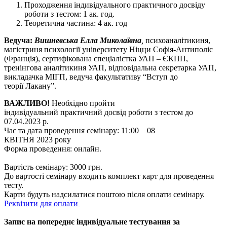
Проходження індивідуального практичного досвіду
роботи з тестом:
1 ак. год.
Теоретична частина:
4 ак. год
Ведуча:
Вишневська Елла Миколаївна
,
психоаналітикиня,
магістриня психології університету Ніцци Софія-Антиполіс
(Франція), сертифікована спеціалістка УАП – ЄКПП,
тренінгова аналітикиня УАП, відповідальна секретарка УАП,
викладачка МІГП, ведуча факультативу “Вступ до
теорії Лакану”.
ВАЖЛИВО!
Необхідно пройти
індивідуальний практичний досвід роботи з тестом до
07.04.2023 р.
Час та дата проведення семінару:
11:00 08
КВІТНЯ 2023 року
Форма проведення:
онлайн.
Вартість семінару:
3000 грн.
До вартості семінару входить комплект карт для проведення
тесту.
Карти будуть надсилатися поштою після оплати семінару.
Реквізити для оплати
Запис на попереднє індивідуальне тестування за