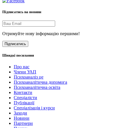
Підписатись на новини
Отримуйте нову інформацію першими!
Підписатись
Швидкі посилання
Про нас
Члени УАП
Психоаналіз це
Психоаналітична допомога
Психоаналітична освіта
Контакти
Спеціалісти
Публікації
Cпеціалізація і курси
Заходи
Новини
Партнери