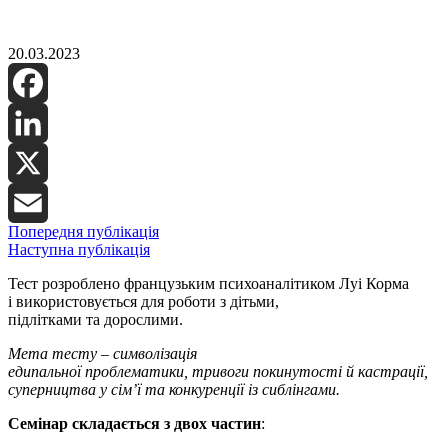
20.03.2023
Facebook
LinkedIn
X
Попередня публікація
Email
Наступна публікація
Тест розроблено французьким психоаналітиком Луі Корма
і використовується для роботи з дітьми,
підлітками та дорослими.
Мета тесту
– символізація
едипальної проблематики, тривоги покинутості й кастрації,
суперництва у сім’ї та конкуренції із сиблінгами.
Семінар складається з двох частин
: