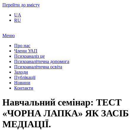
Перейти до вмісту
UA
RU
Меню
Про нас
Члени УАП
Психоаналіз це
Психоаналітична допомога
Психоаналітична освіта
Заходи
Публікації
Новини
Контакти
Навчальний семінар: ТЕСТ
«ЧОРНА ЛАПКА» ЯК ЗАСІБ
МЕДІАЦІЇ.