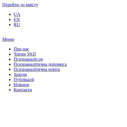
Перейти до вмісту
UA
EN
RU
Меню
Про нас
Члени УАП
Психоаналіз це
Психоаналітична допомога
Психоаналітична освіта
Заходи
Публікації
Новини
Контакти