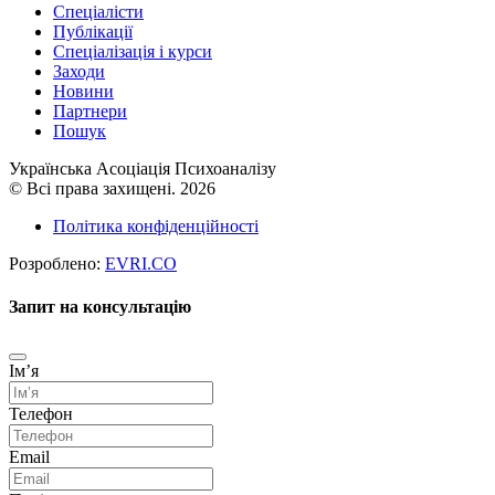
Спеціалісти
Публікації
Cпеціалізація і курси
Заходи
Новини
Партнери
Пошук
Українська Асоціація Психоаналізу
© Всі права захищені. 2026
Політика конфіденційності
Розроблено:
EVRI.CO
Запит на консультацію
Імʼя
Телефон
Email