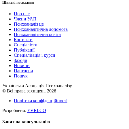
Швидкі посилання
Про нас
Члени УАП
Психоаналіз це
Психоаналітична допомога
Психоаналітична освіта
Контакти
Спеціалісти
Публікації
Cпеціалізація і курси
Заходи
Новини
Партнери
Пошук
Українська Асоціація Психоаналізу
© Всі права захищені. 2026
Політика конфіденційності
Розроблено:
EVRI.CO
Запит на консультацію