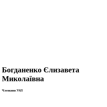
Богданенко Єлизавета
Миколаївна
Членкиня УАП