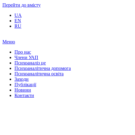
Перейти до вмісту
UA
EN
RU
Меню
Про нас
Члени УАП
Психоаналіз це
Психоаналітична допомога
Психоаналітична освіта
Заходи
Публікації
Новини
Контакти