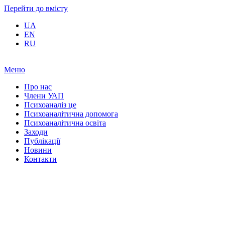
Перейти до вмісту
UA
EN
RU
Меню
Про нас
Члени УАП
Психоаналіз це
Психоаналітична допомога
Психоаналітична освіта
Заходи
Публікації
Новини
Контакти