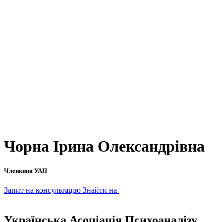
Чорна Ірина Олександрівна
Членкиня УАП
Запит на консультацію
Знайти на
Українська Асоціація Психоаналізу