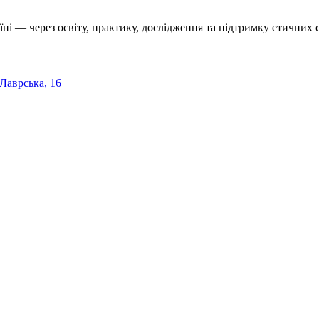
їні — через освіту, практику, дослідження та підтримку етичних с
 Лаврська, 16