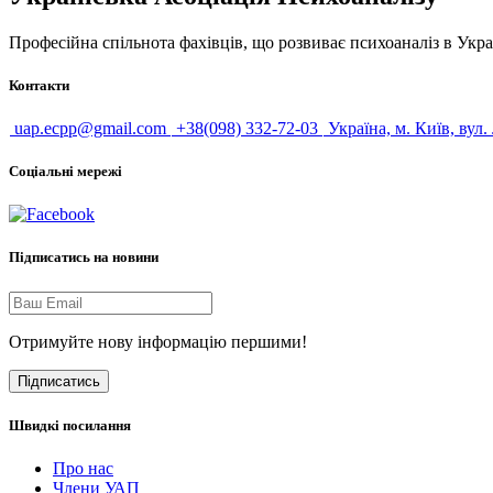
Професійна спільнота фахівців, що розвиває психоаналіз в Укра
Контакти
uap.ecpp@gmail.com
+38(098) 332-72-03
Україна, м. Київ, вул.
Соціальні мережі
Підписатись на новини
Отримуйте нову інформацію першими!
Підписатись
Швидкі посилання
Про нас
Члени УАП