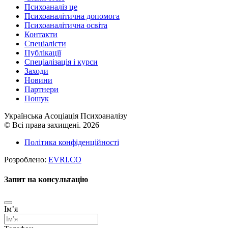
Психоаналіз це
Психоаналітична допомога
Психоаналітична освіта
Контакти
Спеціалісти
Публікації
Cпеціалізація і курси
Заходи
Новини
Партнери
Пошук
Українська Асоціація Психоаналізу
© Всі права захищені. 2026
Політика конфіденційності
Розроблено:
EVRI.CO
Запит на консультацію
Імʼя