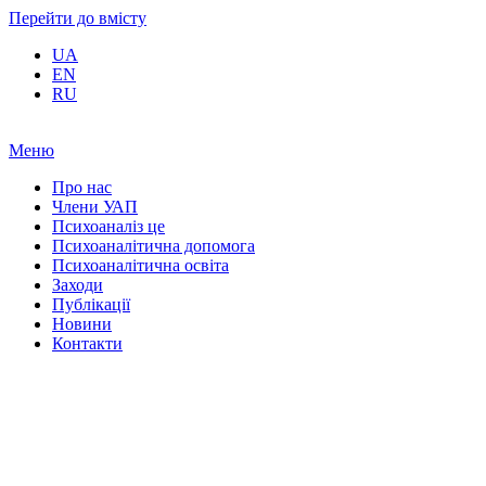
Перейти до вмісту
UA
EN
RU
Меню
Про нас
Члени УАП
Психоаналіз це
Психоаналітична допомога
Психоаналітична освіта
Заходи
Публікації
Новини
Контакти