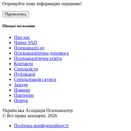
Отримуйте нову інформацію першими!
Підписатись
Швидкі посилання
Про нас
Члени УАП
Психоаналіз це
Психоаналітична допомога
Психоаналітична освіта
Контакти
Спеціалісти
Публікації
Cпеціалізація і курси
Заходи
Новини
Партнери
Пошук
Українська Асоціація Психоаналізу
© Всі права захищені. 2026
Політика конфіденційності