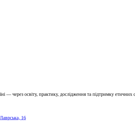
їні — через освіту, практику, дослідження та підтримку етичних с
 Лаврська, 16