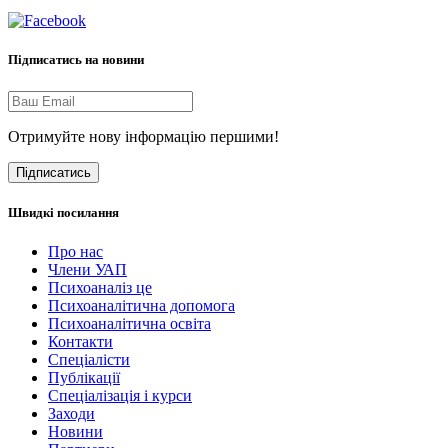
Підписатись на новини
Отримуйте нову інформацію першими!
Підписатись
Швидкі посилання
Про нас
Члени УАП
Психоаналіз це
Психоаналітична допомога
Психоаналітична освіта
Контакти
Спеціалісти
Публікації
Cпеціалізація і курси
Заходи
Новини