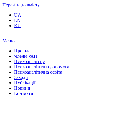
Перейти до вмісту
UA
EN
RU
Меню
Про нас
Члени УАП
Психоаналіз це
Психоаналітична допомога
Психоаналітична освіта
Заходи
Публікації
Новини
Контакти