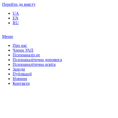
Перейти до вмісту
UA
EN
RU
Меню
Про нас
Члени УАП
Психоаналіз це
Психоаналітична допомога
Психоаналітична освіта
Заходи
Публікації
Новини
Контакти