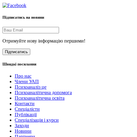
Підписатись на новини
Отримуйте нову інформацію першими!
Підписатись
Швидкі посилання
Про нас
Члени УАП
Психоаналіз це
Психоаналітична допомога
Психоаналітична освіта
Контакти
Спеціалісти
Публікації
Cпеціалізація і курси
Заходи
Новини
Партнери