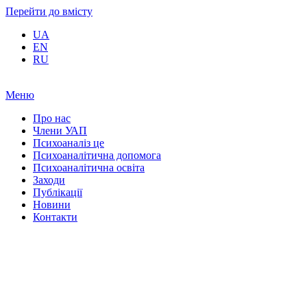
Перейти до вмісту
UA
EN
RU
Меню
Про нас
Члени УАП
Психоаналіз це
Психоаналітична допомога
Психоаналітична освіта
Заходи
Публікації
Новини
Контакти