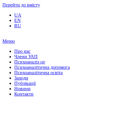
Перейти до вмісту
UA
EN
RU
Меню
Про нас
Члени УАП
Психоаналіз це
Психоаналітична допомога
Психоаналітична освіта
Заходи
Публікації
Новини
Контакти