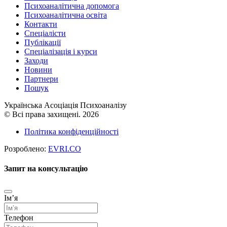
Психоаналітична допомога
Психоаналітична освіта
Контакти
Спеціалісти
Публікації
Cпеціалізація і курси
Заходи
Новини
Партнери
Пошук
Українська Асоціація Психоаналізу
© Всі права захищені. 2026
Політика конфіденційності
Розроблено:
EVRI.CO
Запит на консультацію
Імʼя
Телефон