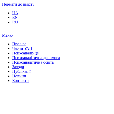
Перейти до вмісту
UA
EN
RU
Меню
Про нас
Члени УАП
Психоаналіз це
Психоаналітична допомога
Психоаналітична освіта
Заходи
Публікації
Новини
Контакти