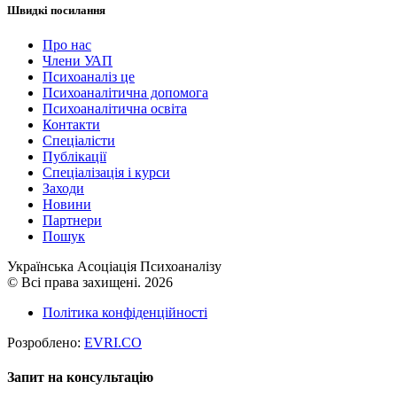
Швидкі посилання
Про нас
Члени УАП
Психоаналіз це
Психоаналітична допомога
Психоаналітична освіта
Контакти
Спеціалісти
Публікації
Cпеціалізація і курси
Заходи
Новини
Партнери
Пошук
Українська Асоціація Психоаналізу
© Всі права захищені. 2026
Політика конфіденційності
Розроблено:
EVRI.CO
Запит на консультацію