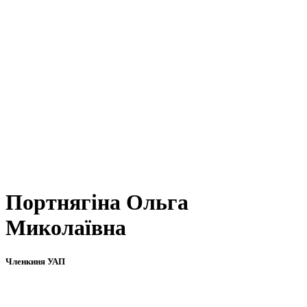
Портнягіна Ольга
Миколаївна
Членкиня УАП