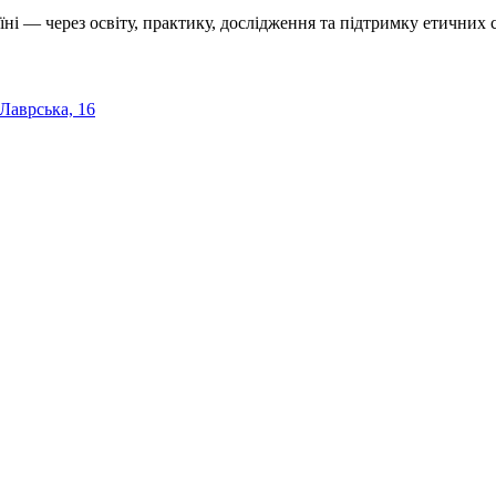
їні — через освіту, практику, дослідження та підтримку етичних с
 Лаврська, 16