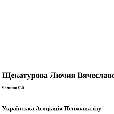
Щекатурова Лючия Вячеслав
Членкиня УАП
Українська Асоціація Психоаналізу