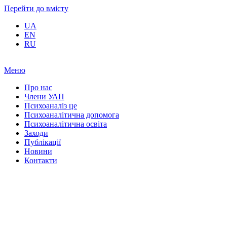
Перейти до вмісту
UA
EN
RU
Меню
Про нас
Члени УАП
Психоаналіз це
Психоаналітична допомога
Психоаналітична освіта
Заходи
Публікації
Новини
Контакти