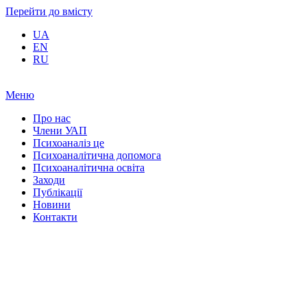
Перейти до вмісту
UA
EN
RU
Меню
Про нас
Члени УАП
Психоаналіз це
Психоаналітична допомога
Психоаналітична освіта
Заходи
Публікації
Новини
Контакти