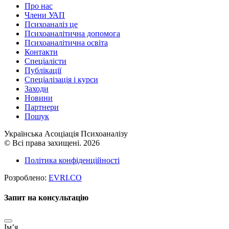
Про нас
Члени УАП
Психоаналіз це
Психоаналітична допомога
Психоаналітична освіта
Контакти
Спеціалісти
Публікації
Cпеціалізація і курси
Заходи
Новини
Партнери
Пошук
Українська Асоціація Психоаналізу
© Всі права захищені. 2026
Політика конфіденційності
Розроблено:
EVRI.CO
Запит на консультацію
Імʼя