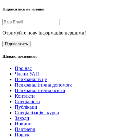
Підписатись на новини
Отримуйте нову інформацію першими!
Підписатись
Швидкі посилання
Про нас
Члени УАП
Психоаналіз це
Психоаналітична допомога
Психоаналітична освіта
Контакти
Спеціалісти
Публікації
Cпеціалізація і курси
Заходи
Новини
Партнери
Пошук