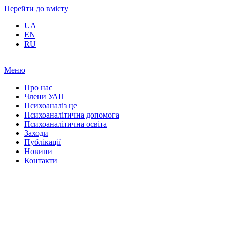
Перейти до вмісту
UA
EN
RU
Меню
Про нас
Члени УАП
Психоаналіз це
Психоаналітична допомога
Психоаналітична освіта
Заходи
Публікації
Новини
Контакти