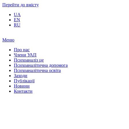
Перейти до вмісту
UA
EN
RU
Меню
Про нас
Члени УАП
Психоаналіз це
Психоаналітична допомога
Психоаналітична освіта
Заходи
Публікації
Новини
Контакти