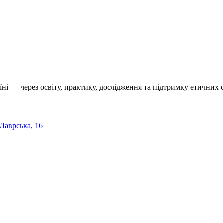
їні — через освіту, практику, дослідження та підтримку етичних с
 Лаврська, 16