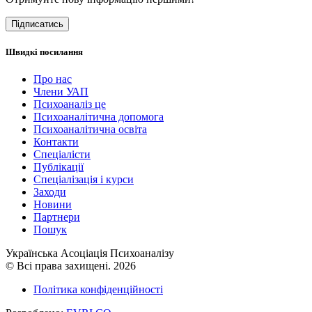
Підписатись
Швидкі посилання
Про нас
Члени УАП
Психоаналіз це
Психоаналітична допомога
Психоаналітична освіта
Контакти
Спеціалісти
Публікації
Cпеціалізація і курси
Заходи
Новини
Партнери
Пошук
Українська Асоціація Психоаналізу
© Всі права захищені. 2026
Політика конфіденційності