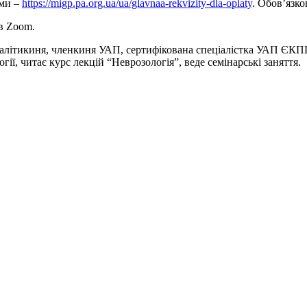
ами –
https://migp.pa.org.ua/ua/glavnaa-rekvizity-dla-oplaty
. Обов’язко
в Zoom.
алітикиня, членкиня УАП, сертифікована спеціалістка УАП ЄКПП-
ї, читає курс лекцій “Неврозологія”, веде семінарські заняття.