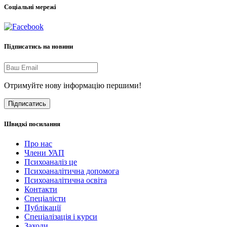
Соціальні мережі
Підписатись на новини
Отримуйте нову інформацію першими!
Підписатись
Швидкі посилання
Про нас
Члени УАП
Психоаналіз це
Психоаналітична допомога
Психоаналітична освіта
Контакти
Спеціалісти
Публікації
Cпеціалізація і курси
Заходи