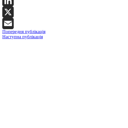
Facebook
LinkedIn
X
Попередня публікація
Email
Наступна публікація