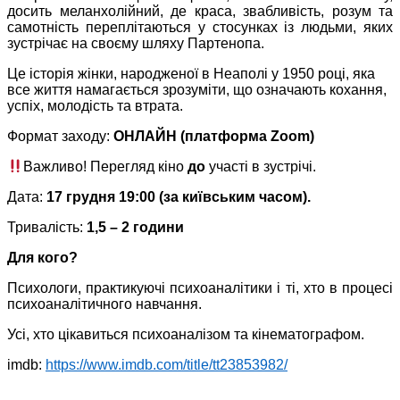
досить меланхолійний, де краса, звабливість, розум та
самотність переплітаються у стосунках із людьми, яких
зустрічає на своєму шляху Партенопа.
Це історія жінки, народженої в Неаполі у 1950 році, яка
все життя намагається зрозуміти, що означають кохання,
успіх, молодість та втрата.
Формат заходу:
ОНЛАЙН (платформа Zoom)
Важливо! Перегляд кіно
до
участі в зустрічі.
Дата:
17 грудня 19:00 (за київським часом).
Тривалість:
1,5 – 2 години
Для кого?
Психологи, практикуючі психоаналітики і ті, хто в процесі
психоаналітичного навчання.
Усі, хто цікавиться психоаналізом та кінематографом.
imdb:
https://www.imdb.com/title/tt23853982/