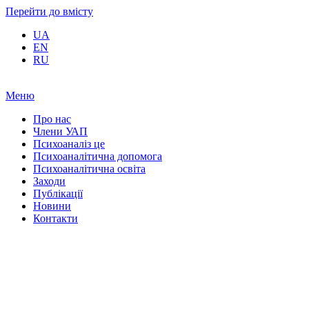
Перейти до вмісту
UA
EN
RU
Меню
Про нас
Члени УАП
Психоаналіз це
Психоаналітична допомога
Психоаналітична освіта
Заходи
Публікації
Новини
Контакти