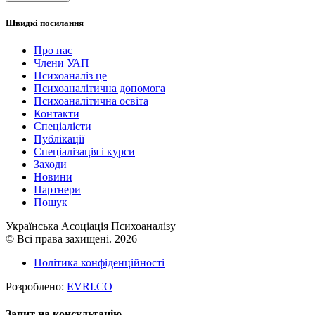
Швидкі посилання
Про нас
Члени УАП
Психоаналіз це
Психоаналітична допомога
Психоаналітична освіта
Контакти
Спеціалісти
Публікації
Cпеціалізація і курси
Заходи
Новини
Партнери
Пошук
Українська Асоціація Психоаналізу
© Всі права захищені. 2026
Політика конфіденційності
Розроблено:
EVRI.CO
Запит на консультацію