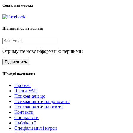
Соціальні мережі
Підписатись на новини
Отримуйте нову інформацію першими!
Підписатись
Швидкі посилання
Про нас
Члени УАП
Психоаналіз це
Психоаналітична допомога
Психоаналітична освіта
Контакти
Спеціалісти
Публікації
Cпеціалізація і курси