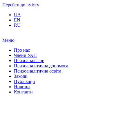
Перейти до вмісту
UA
EN
RU
Меню
Про нас
Члени УАП
Психоаналіз це
Психоаналітична допомога
Психоаналітична освіта
Заходи
Публікації
Новини
Контакти